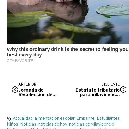
ANTERIOR
SIGUIENTE
Jornada de
Estatuto tributario
Recolección de
para Villavicencio
Residuos Pos-
en 2020
consumo
Actualidad
alimentación escolar
Empalme
Estudiantes
Niños
Noticias
noticias de hoy
noticias de villavicencio