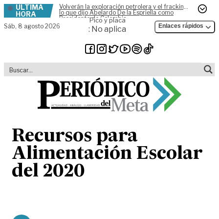
ÚLTIMA
Volverán la exploración petrolera y el fracking,
Skip to content
lo que dijo Abelardo De la Espriella como
HORA
Presidente de Colombia
Pico y placa
Sáb,
8 agosto 2026
Enlaces rápidos
: No aplica
Recursos para
Alimentación Escolar
del 2020