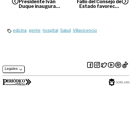
Presidente Iván
Fallo del Consejo de
Duque inaugura
Estado favorece a
obras en el Meta
‘Manguito’
edicina
gente
hospital
Salud
Villavicencio
Legales
GORILABS