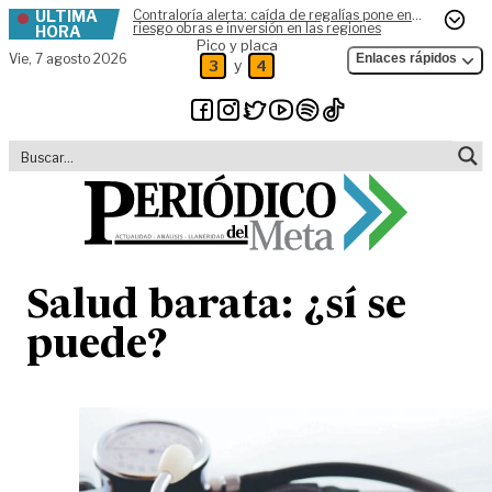
ÚLTIMA
Contraloría alerta: caída de regalías pone en
Skip to content
riesgo obras e inversión en las regiones
HORA
Pico y placa
Vie,
7 agosto 2026
Enlaces rápidos
y
3
4
Salud barata: ¿sí se
puede?