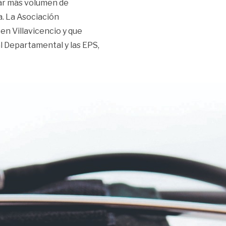
nar más volumen de
. La Asociación
en Villavicencio y que
l Departamental y las EPS,
¿sí se puede?»