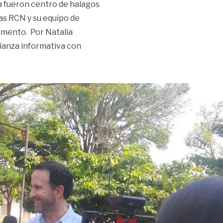
a fueron centro de halagos
as RCN y su equipo de
tamento. Por Natalia
ianza informativa con
Meta en su gira ‘Con Toda por Colombia’»