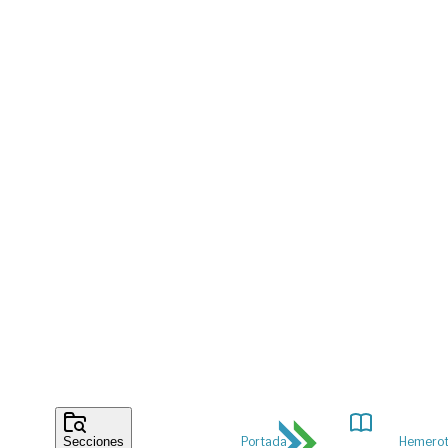
Portada
Hemero
Secciones