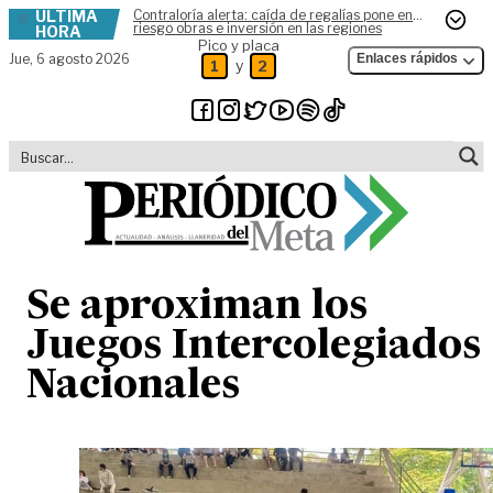
ÚLTIMA
Contraloría alerta: caída de regalías pone en
Skip to content
riesgo obras e inversión en las regiones
HORA
Pico y placa
Jue,
6 agosto 2026
Enlaces rápidos
y
1
2
Se aproximan los
Juegos Intercolegiados
Nacionales