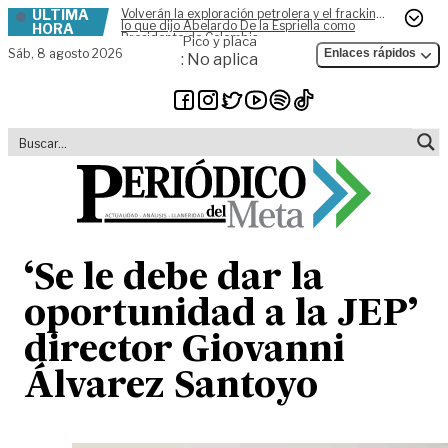
ÚLTIMA
Volverán la exploración petrolera y el fracking,
Skip to content
lo que dijo Abelardo De la Espriella como
HORA
Presidente de Colombia
Pico y placa
Sáb,
8 agosto 2026
Enlaces rápidos
: No aplica
‘Se le debe dar la
oportunidad a la JEP’
director Giovanni
Álvarez Santoyo