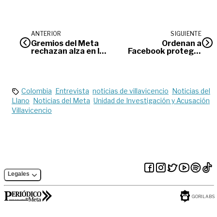
ANTERIOR
SIGUIENTE
Gremios del Meta
Ordenan a
rechazan alza en los
Facebook proteger
peajes de la vía al
mejor la
Llano
información de
colombianos en esa
red
Colombia
Entrevista
noticias de villavicencio
Noticias del
Llano
Noticias del Meta
Unidad de Investigación y Acusación
Villavicencio
Legales
GORILABS