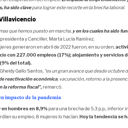
, ha sido clave
para lograr este recorte en la brecha laboral.
illavicencio
ramas que hemos puesto en marcha,
y en los cuales ha sido f
icepresidenta y Canciller, Marta Lucía Ramírez.
eres generaron en abril de 2022 fueron, en su orden,
activ
cio con 227.000 empleos (17%); alojamiento y servicios 
9% del total).
 Gheidy Gallo Santos,
“es un gran avance que desde octubre d
l de reactivación económica
, vacunación, retorno a la presenc
 la reforma fiscal”,
remarcó.
n impacto de la pandemia
y en hombres en 8,9%
para una brecha de 5.3 p.p., inferior in
dían su empleo, 8 mujeres lo hacían.
Hoy la tendencia se h