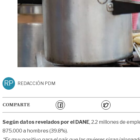
RP
REDACCIÓN PDM
COMPARTE
Según datos revelados por el DANE
, 2.2 millones de empl
875.000 a hombres (39.8%).
“Es muy positivo para el país que las mujeres sigan jalonan