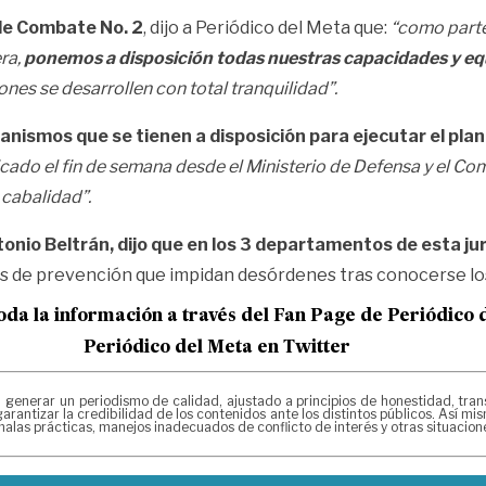
de Combate No. 2
, dijo a Periódico del Meta que:
“como parte
ra,
ponemos a disposición todas nuestras capacidades y equip
nes se desarrollen con total tranquilidad”.
canismos que se tienen a disposición para ejecutar el plan
ficado el fin de semana desde el Ministerio de Defensa y el C
 cabalidad”.
tonio Beltrán, dijo que en los 3 departamentos de esta ju
os de prevención que impidan desórdenes tras conocerse lo
oda la información a través del Fan Page de
Periódico 
Periódico del Meta en Twitter
erar un periodismo de calidad, ajustado a principios de honestidad, transpa
arantizar la credibilidad de los contenidos ante los distintos públicos. Así 
alas prácticas, manejos inadecuados de conflicto de interés y otras situacio