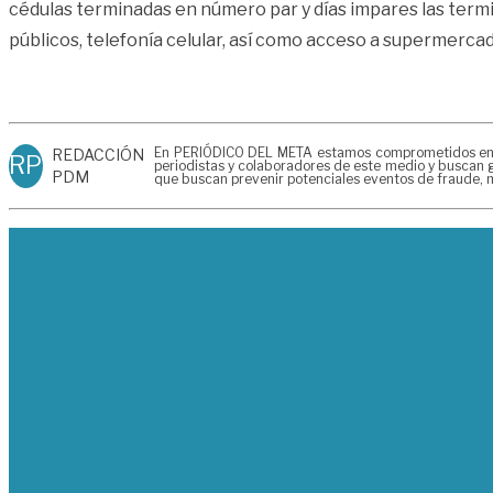
cédulas terminadas en número par y días impares las termin
públicos, telefonía celular, así como acceso a supermercad
En PERIÓDICO DEL META estamos comprometidos en gen
REDACCIÓN
RP
periodistas y colaboradores de este medio y buscan g
PDM
que buscan prevenir potenciales eventos de fraude, m