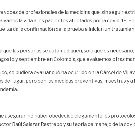
se
voces de profesionales de la medicina que, sin seguir est
lvarles la vida a los pacientes afectados por la covid-19. 
ue tarda la confirmación de la prueba e inician un tratamien
 a que las personas se automediquen, solo que es necesari
 agosto y septiembre en Colombia, que evaluemos otras mane
ífico, se pudiera evaluar qué ha ocurrido en la Cárcel de Vil
s del lugar, pero con las medidas preventivas, muestras y a 
andemia.
que aseguran no haber obedecido ciegamente los protocolo
octor Raúl Salazar Restrepo y su teoría de manejo de la covi