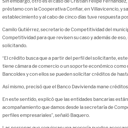
Sin embargo, otro es el caso de Cristian Felipe Fernández
préstamo con la Cooperativa Confiar, en Villavicencio, y s
establecimiento y al cabo de cinco días tuve respuesta pos
Camilo Gutiérrez, secretario de Competitividad del munici
Competitividad para que revisen su caso y además de eso, r
solicitando.
“El crédito busca que a partir del perfil del solicitante, 
tiene cámara de comercio o un soporte económico como un
Bancoldex y con ellos se pueden solicitar créditos de hasta
Así mismo, precisó que el Banco Davivienda mane crédito
En este sentido, explicó que las entidades bancarias están 
acompañamiento que damos desde la secretaría de Competit
perfiles empresariales”, señaló Baquero.
Las personas que requieran una asesoría pueden acercarse 