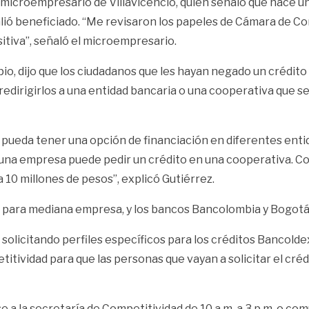
, microempresario de Villavicencio, quien señaló que hace u
alió beneficiado. “Me revisaron los papeles de Cámara de Com
itiva”, señaló el microempresario.
pio, dijo que los ciudadanos que les hayan negado un crédit
edirigirlos a una entidad bancaria o una cooperativa que se
este pueda tener una opción de financiación en diferentes en
a empresa puede pedir un crédito en una cooperativa. Con
 10 millones de pesos”, explicó Gutiérrez.
s para mediana empresa, y los bancos Bancolombia y Bogot
solicitando perfiles específicos para los créditos Bancoldex.
ividad para que las personas que vayan a solicitar el créd
a la secretaría de Competitividad de 10 a.m. a 3 p.m. o co