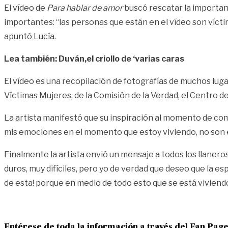
El vídeo de
Para hablar de amor
buscó rescatar la importanc
importantes: “las personas que están en el vídeo son víctima
apuntó Lucía.
Lea también: Duván,el criollo de ‘varias caras
El vídeo es una recopilación de fotografías de muchos luga
Víctimas Mujeres, de la Comisión de la Verdad, el Centro d
La artista manifestó que su inspiración al momento de co
mis emociones en el momento que estoy viviendo, no son
Finalmente la artista envió un mensaje a todos los llan
duros, muy difíciles, pero yo de verdad que deseo que la e
de esta! porque en medio de todo esto que se está viviendo
Entérese de toda la información a través del Fan Pag