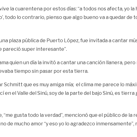
e la cuarentena por estos días: “a todos nos afecta, yo la h
o’, todo lo contrario, pienso que algo bueno va a quedar de t
 una plaza pública de Puerto López, fue invitada a cantar mús
e pareció super interesante”.
ma quien un día la invitó a cantar una canción llanera, per
llevaba tiempo sin pasar por esta tierra.
ar Schmitt que es muy amiga mía; el clima me parece lo máxim
 en el Valle del Sinú, soy de la parte del bajo Sinú, es tie
te, “me gusta todo la verdad”, mencionó que el público de l
a sino de mucho amor “y eso yo lo agradezco inmensamente”, 