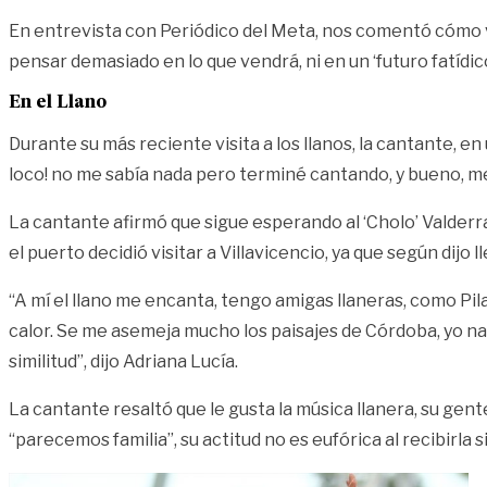
En entrevista con Periódico del Meta, nos comentó cómo viv
pensar demasiado en lo que vendrá, ni en un ‘futuro fatídic
En el Llano
Durante su más reciente visita a los llanos, la cantante, en
loco! no me sabía nada pero terminé cantando, y bueno, m
La cantante afirmó que sigue esperando al ‘Cholo’ Valderra
el puerto decidió visitar a Villavicencio, ya que según dijo 
“A mí el llano me encanta, tengo amigas llaneras, como Pil
calor. Se me asemeja mucho los paisajes de Córdoba, yo nací
similitud”, dijo Adriana Lucía.
La cantante resaltó que le gusta la música llanera, su gen
“parecemos familia”, su actitud no es eufórica al recibirl