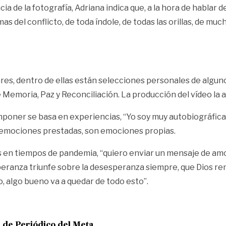
ia de la fotografía, Adriana indica que, a la hora de hablar 
s del conflicto, de toda índole, de todas las orillas, de muc
res, dentro de ellas están selecciones personales de alguno
e Memoria, Paz y Reconciliación. La producción del vídeo la 
mponer se basa en experiencias, “Yo soy muy autobiográfica
 emociones prestadas, son emociones propias.
eros en tiempos de pandemia, “quiero enviar un mensaje de
speranza triunfe sobre la desesperanza siempre, que Dios re
, algo bueno va a quedar de todo esto”.
e de
Periódico del Meta