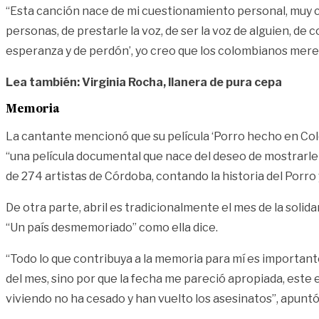
“Esta canción nace de mi cuestionamiento personal, muy con
personas, de prestarle la voz, de ser la voz de alguien, de
esperanza y de perdón’, yo creo que los colombianos mere
Lea también: Virginia Rocha, llanera de pura cepa
Memoria
La cantante mencionó que su película ‘Porro hecho en Colom
“una película documental que nace del deseo de mostrarle a 
de 274 artistas de Córdoba, contando la historia del Porro 
De otra parte, abril es tradicionalmente el mes de la solida
“Un país desmemoriado” como ella dice.
“Todo lo que contribuya a la memoria para mí es importante
del mes, sino por que la fecha me pareció apropiada, est
viviendo no ha cesado y han vuelto los asesinatos”, apuntó