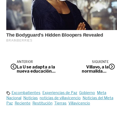
ANTERIOR
SIGUIENTE
La U se adapta a la
Villavo, a la
nueva educación
normalidad –
#OpiniónEsPDM
Opinión
Excombatientes
Experiencias de Paz
Gobierno
Meta
Nacional
Noticias
noticias de villavicencio
Noticias del Meta
Paz
Reciente
Restitución
Tierras
Villavicencio