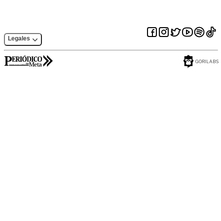
Legales
GORILABS