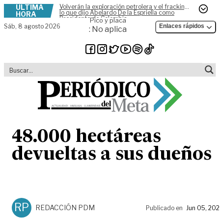
ÚLTIMA
Volverán la exploración petrolera y el fracking,
Skip to content
lo que dijo Abelardo De la Espriella como
HORA
Presidente de Colombia
Pico y placa
Sáb,
8 agosto 2026
Enlaces rápidos
: No aplica
48.000 hectáreas
devueltas a sus dueños
RP
REDACCIÓN PDM
Publicado en
Jun 05, 20