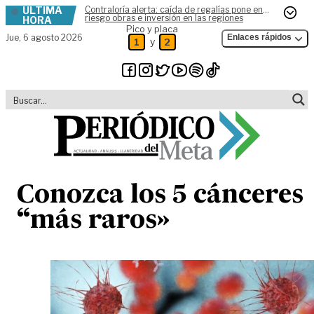
ÚLTIMA
Contraloría alerta: caída de regalías pone en
Skip to content
riesgo obras e inversión en las regiones
HORA
Pico y placa
Jue,
6 agosto 2026
Enlaces rápidos
y
1
2
Conozca los 5 cánceres
“más raros»