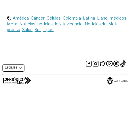
mujeres
del Meta
América
Cáncer
Células
Colombia
Latina
Llano
médicos
Meta
Noticias
noticias de villavicencio
Noticias del Meta
prensa
Salud
Sur
Tipos
Legales
GORILABS