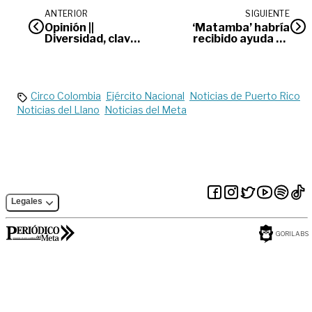
ANTERIOR
SIGUIENTE
Opinión ||
‘Matamba’ habría
Diversidad, clave
recibido ayuda de
del éxito
guardia del Inpec para
fugarse
Circo Colombia
Ejército Nacional
Noticias de Puerto Rico
Noticias del Llano
Noticias del Meta
Legales
GORILABS