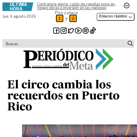
ÚLTIMA
Contraloría alerta: caída de regalías pone en
Skip to content
riesgo obras e inversión en las regiones
HORA
Pico y placa
Jue,
6 agosto 2026
Enlaces rápidos
y
1
2
El circo cambia los
recuerdos en Puerto
Rico