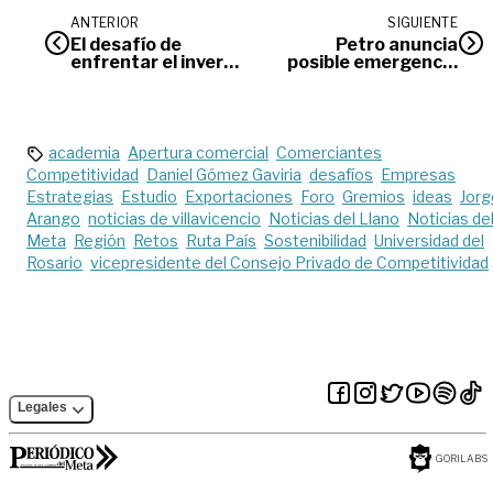
ANTERIOR
SIGUIENTE
El desafío de
Petro anuncia
enfrentar el inverno
posible emergencia
en los municipios
económica por
incremento de
lluvias
academia
Apertura comercial
Comerciantes
Competitividad
Daniel Gómez Gaviria
desafíos
Empresas
Estrategias
Estudio
Exportaciones
Foro
Gremios
ideas
Jorg
Arango
noticias de villavicencio
Noticias del Llano
Noticias de
Meta
Región
Retos
Ruta País
Sostenibilidad
Universidad del
Rosario
vicepresidente del Consejo Privado de Competitividad
Legales
GORILABS