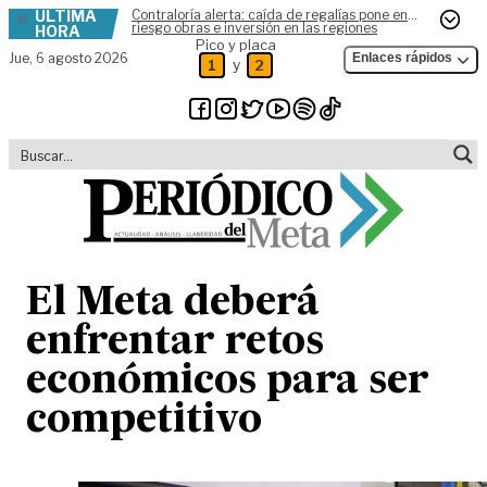
ÚLTIMA
Contraloría alerta: caída de regalías pone en
Skip to content
riesgo obras e inversión en las regiones
HORA
Pico y placa
Jue,
6 agosto 2026
Enlaces rápidos
y
1
2
El Meta deberá
enfrentar retos
económicos para ser
competitivo