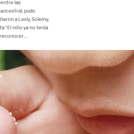
 entre las
 ancestral, pudo
aron a Lesly, Soleiny,
ta “El niño ya no tenía
«De alimento ancestral, a un ‘bocado’ de superv
a reconocer
…