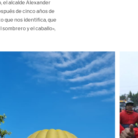
, el alcalde Alexander
espués de cinco años de
o que nos identifica, que
l sombrero y el caballo»,
ta, ciclismo y globos aerostáticos entre la programación del