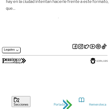
hay en la ciudad intentan hacerle frente a este formato,
«‘Tenderos deben aprender a competir’: Fenalco M
que
…
Legales
GORILABS
Portada
Hemeroteca
Secciones