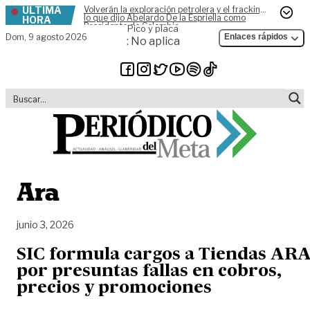
ÚLTIMA
Volverán la exploración petrolera y el fracking,
Skip to content
lo que dijo Abelardo De la Espriella como
HORA
Presidente de Colombia
Pico y placa
Dom,
9 agosto 2026
Enlaces rápidos
: No aplica
Ara
junio 3, 2026
SIC formula cargos a Tiendas AR
por presuntas fallas en cobros,
precios y promociones