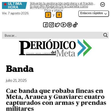
ÚLTIMA
Volverán la exploración petrolera y el fracking,
Skip to content
lo que dijo Abelardo De la Espriella como
HORA
Presidente de Colombia
Pico y placa
Vie,
7 agosto 2026
Enlaces rápidos
y
3
4
Banda
julio 21, 2025
Cae banda que robaba fincas en
Meta, Arauca y Guaviare: cuatro
capturados con armas y prendas
militares