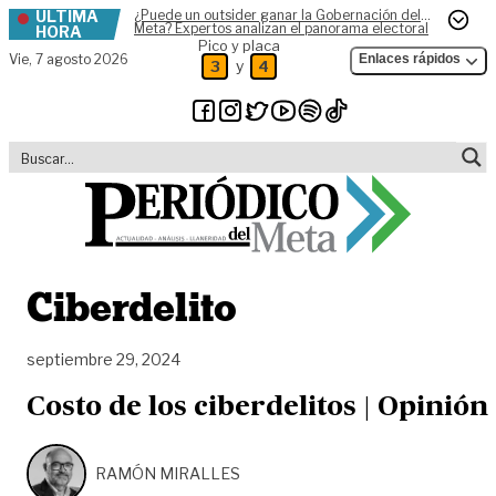
ÚLTIMA
¿Puede un outsider ganar la Gobernación del
Skip to content
Meta? Expertos analizan el panorama electoral
HORA
Pico y placa
Vie,
7 agosto 2026
Enlaces rápidos
y
3
4
Ciberdelito
septiembre 29, 2024
Costo de los ciberdelitos | Opinión
RAMÓN MIRALLES