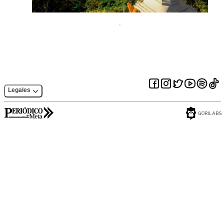
Legales
GORILABS