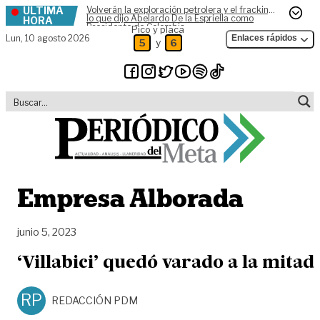
ÚLTIMA
Volverán la exploración petrolera y el fracking,
Skip to content
lo que dijo Abelardo De la Espriella como
HORA
Presidente de Colombia
Pico y placa
Lun,
10 agosto 2026
Enlaces rápidos
y
5
6
Empresa Alborada
junio 5, 2023
‘Villabici’ quedó varado a la mitad
RP
REDACCIÓN PDM