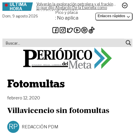
ÚLTIMA
Volverán la exploración petrolera y el fracking,
Skip to content
lo que dijo Abelardo De la Espriella como
HORA
Presidente de Colombia
Pico y placa
Dom,
9 agosto 2026
Enlaces rápidos
: No aplica
Fotomultas
febrero 12, 2020
Villavicencio sin fotomultas
RP
REDACCIÓN PDM