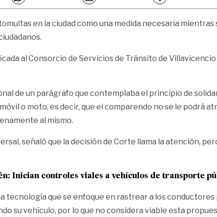
fotomultas en la ciudad como una medida necesaria mientras s
s ciudadanos.
ificada al Consorcio de Servicios de Tránsito de Villavicenci
ional de un parágrafo que contemplaba el
principio de solid
vil o moto, es decir, que el comparendo no se le podrá atrib
plenamente al mismo.
rsal, señaló que la decisión de Corte llama la atención, per
én:
Inician controles viales a vehículos de transporte pú
a tecnología que se enfoque en rastrear a los conductores 
o su vehículo, por lo que no considera viable esta propues