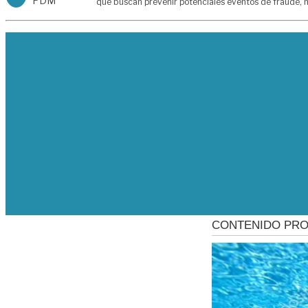
PDM
que buscan prevenir potenciales eventos de fraude, m