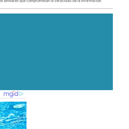
nes similares que comprometan la veracidad de la información.