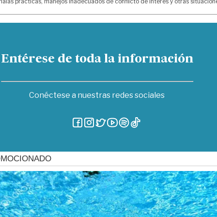
alas prácticas, manejos inadecuados de conflicto de interés y otras situacio
Entérese de toda la información
Conéctese a nuestras redes sociales