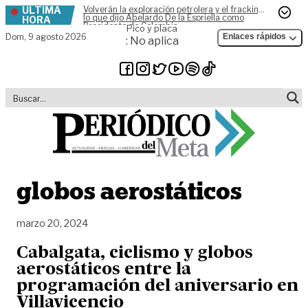
ÚLTIMA
Volverán la exploración petrolera y el fracking,
Skip to content
lo que dijo Abelardo De la Espriella como
HORA
Presidente de Colombia
Pico y placa
Dom,
9 agosto 2026
Enlaces rápidos
: No aplica
globos aerostáticos
marzo 20, 2024
Cabalgata, ciclismo y globos
aerostáticos entre la
programación del aniversario en
Villavicencio