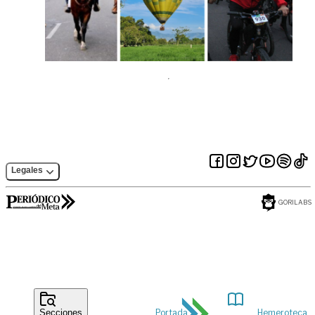
Legales
GORILABS
Portada
Hemeroteca
Secciones