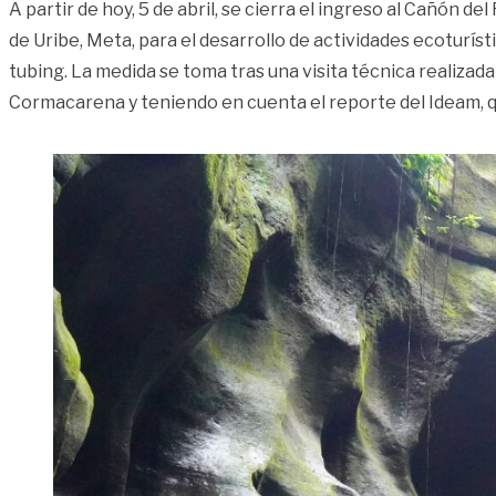
A partir de hoy, 5 de abril, se cierra el ingreso al Cañón de
de Uribe, Meta, para el desarrollo de actividades ecoturíst
tubing. La medida se toma tras una visita técnica realizad
Cormacarena y teniendo en cuenta el reporte del Ideam, q