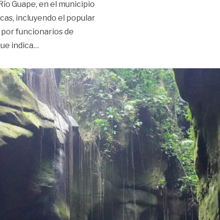
l Río Guape, en el municipio
icas, incluyendo el popular
a por funcionarios de
«Cierran temporalmente el Cañón del Río Guape 
ue indica
…