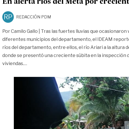
En alerta ríos del Meta por crecient
RP
REDACCIÓN PDM
Por Camilo Gallo | Tras las fuertes lluvias que ocasionaron
diferentes municipios del departamento, el IDEAM reportó
ríos del departamento, entre ellos, el río Ariari a la altura
donde se presentó una creciente súbita en la inspección d
«En alerta ríos del Meta por crecientes súbitas
viviendas.
…