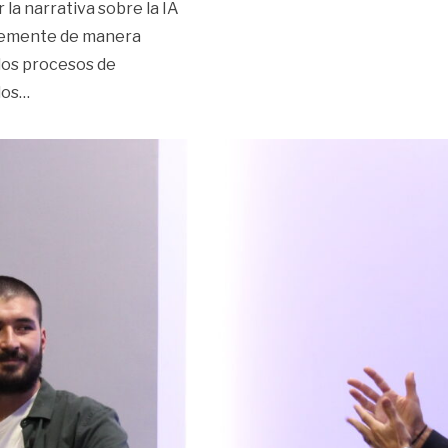
la narrativa sobre la IA
plemente de manera
 los procesos de
«No hay IA sin humanos, así que no hay que temerle»
los
…