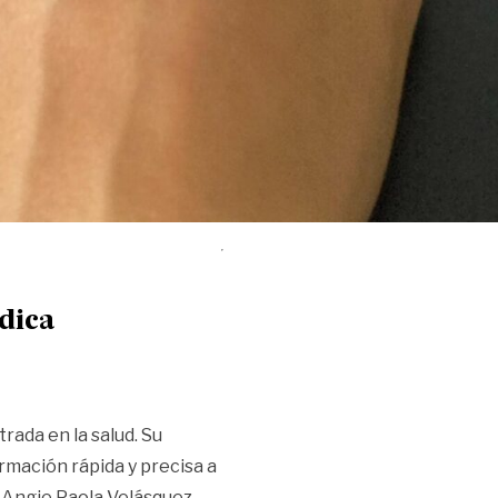
dica
rada en la salud. Su
rmación rápida y precisa a
y Angie Paola Velásquez