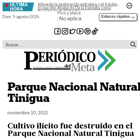
ÚLTIMA
Volverán la exploración petrolera y el fracking,
Skip to content
lo que dijo Abelardo De la Espriella como
HORA
Presidente de Colombia
Pico y placa
Dom,
9 agosto 2026
Enlaces rápidos
: No aplica
Parque Nacional Natura
Tinigua
noviembre 10, 2021
Cultivo ilícito fue destruido en el
Parque Nacional Natural Tinigua