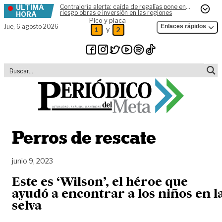
ÚLTIMA
Contraloría alerta: caída de regalías pone en
Skip to content
riesgo obras e inversión en las regiones
HORA
Pico y placa
Jue,
6 agosto 2026
Enlaces rápidos
y
1
2
Perros de rescate
junio 9, 2023
Este es ‘Wilson’, el héroe que
ayudó a encontrar a los niños en l
selva