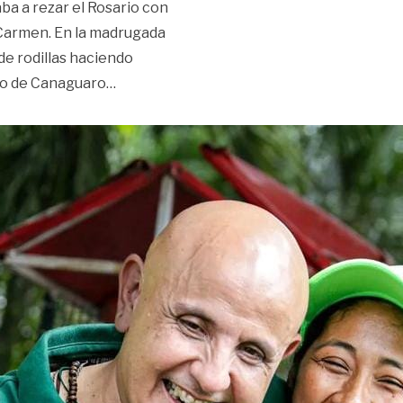
ba a rezar el Rosario con
 Carmen. En la madrugada
de rodillas haciendo
«Así era la vida del candidato a la Goberna
nto de Canaguaro
…