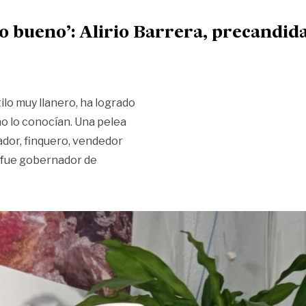
lo bueno’: Alirio Barrera, precandid
ilo muy llanero, ha logrado
o lo conocían. Una pelea
dor, finquero, vendedor
, fue gobernador de
lo malo y recoger lo bueno’: Alirio Barrera, precandidato pre