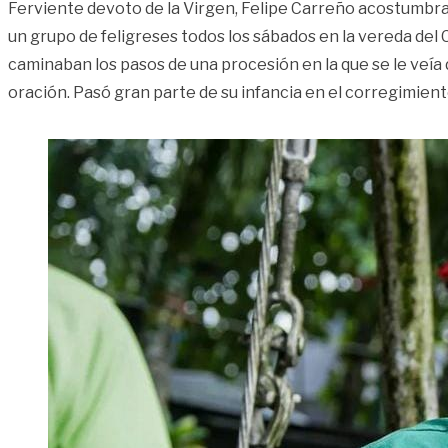
Ferviente devoto de la Virgen, Felipe Carreño acostumbra
un grupo de feligreses todos los sábados en la vereda del
caminaban los pasos de una procesión en la que se le veía 
oración. Pasó gran parte de su infancia en el corregimie