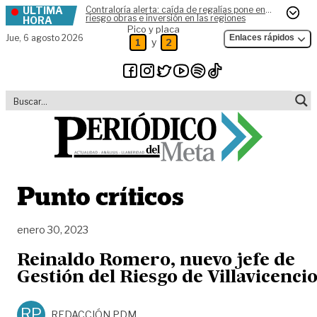
ÚLTIMA
Contraloría alerta: caída de regalías pone en
Skip to content
riesgo obras e inversión en las regiones
HORA
Pico y placa
Jue,
6 agosto 2026
Enlaces rápidos
y
1
2
Punto críticos
enero 30, 2023
Reinaldo Romero, nuevo jefe de
Gestión del Riesgo de Villavicenci
RP
REDACCIÓN PDM