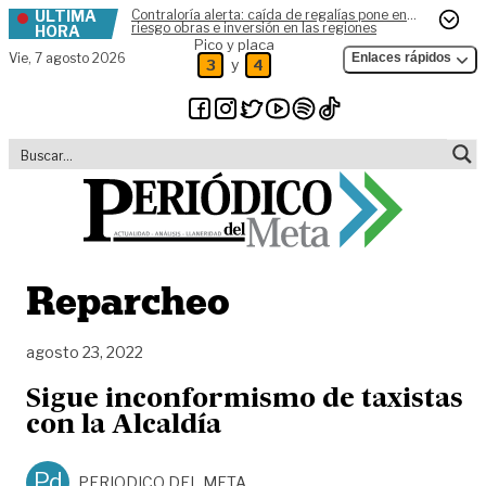
ÚLTIMA
Contraloría alerta: caída de regalías pone en
Skip to content
riesgo obras e inversión en las regiones
HORA
Pico y placa
Vie,
7 agosto 2026
Enlaces rápidos
y
3
4
Reparcheo
agosto 23, 2022
Sigue inconformismo de taxistas
con la Alcaldía
Pd
PERIODICO DEL META