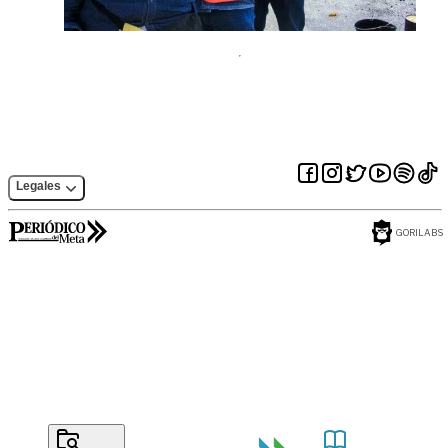
Legales
GORILABS