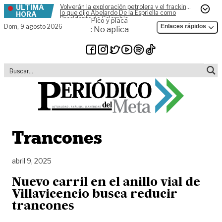
ÚLTIMA
Volverán la exploración petrolera y el fracking,
Skip to content
lo que dijo Abelardo De la Espriella como
HORA
Presidente de Colombia
Pico y placa
Dom,
9 agosto 2026
Enlaces rápidos
: No aplica
Trancones
abril 9, 2025
Nuevo carril en el anillo vial de
Villavicencio busca reducir
trancones