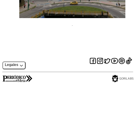
Legales
GORILABS