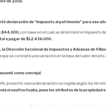
bre de 2018.
ntó declaración de “impuesto al patrimonio” para ese añ
8.844.000,
con base en el cual, se determinó el impuesto de
otal a pagar de $12.436.000.
, la Dirección Seccional de Impuestos y Aduanas de Villavic
 que se constató una variación en la base del valor del año 
a asumió como concejal
AN, presentó nueva declaración corregida según los término
nía ni usufructuaba, pues los atributos de la propiedad 