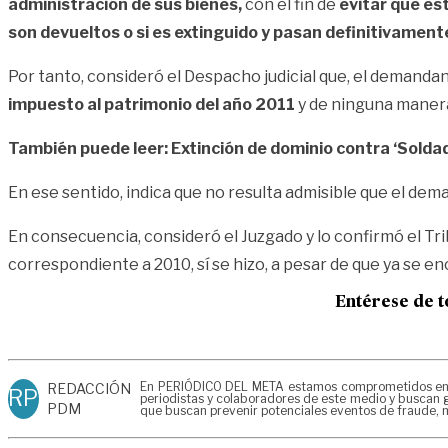
administración de sus bienes,
con el fin de
evitar que est
son devueltos o si es extinguido y pasan definitivamente
Por tanto, consideró el Despacho judicial que, el demanda
impuesto al patrimonio del año 2011
y de ninguna manera 
También puede leer: Extinción de dominio contra ‘Solda
En ese sentido, indica que no resulta admisible que el de
En consecuencia, consideró el Juzgado y lo confirmó el Tr
correspondiente a 2010, sí se hizo, a pesar de que ya se e
Entérese de t
En PERIÓDICO DEL META estamos comprometidos en gen
REDACCIÓN
RP
periodistas y colaboradores de este medio y buscan g
PDM
que buscan prevenir potenciales eventos de fraude, m