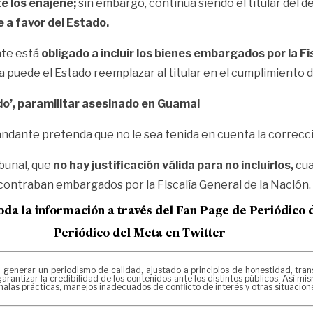
e los enajene;
sin embargo, continúa siendo el titular del 
 a favor del Estado.
nte está
obligado a incluir los bienes embargados por la Fis
puede el Estado reemplazar al titular en el cumplimiento de
do’, paramilitar asesinado en Guamal
mandante pretenda que no le sea tenida en cuenta la correcc
ibunal, que
no hay justificación válida para no incluirlos,
cua
ncontraban embargados por la Fiscalía General de la Nación.
oda la información a través del Fan Page de
Periódico 
Periódico del Meta en Twitter
erar un periodismo de calidad, ajustado a principios de honestidad, transpa
arantizar la credibilidad de los contenidos ante los distintos públicos. Así 
alas prácticas, manejos inadecuados de conflicto de interés y otras situacio