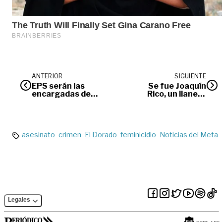
ANTERIOR
SIGUIENTE
EPS serán las
Se fue Joaquín
encargadas de
Rico, un llanero
llamar a población a
completo
vacunación:
Ministerio de Salud
asesinato
crimen
El Dorado
feminicidio
Noticias del Meta
Legales