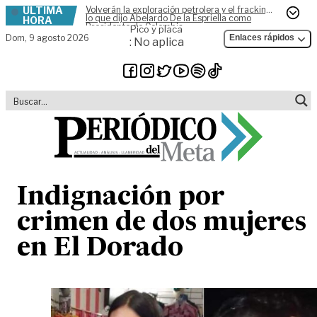
ÚLTIMA
Volverán la exploración petrolera y el fracking,
Skip to content
lo que dijo Abelardo De la Espriella como
HORA
Presidente de Colombia
Pico y placa
Dom,
9 agosto 2026
Enlaces rápidos
: No aplica
Indignación por
crimen de dos mujeres
en El Dorado