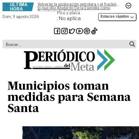
ÚLTIMA
Volverán la exploración petrolera y el fracking,
Skip to content
lo que dijo Abelardo De la Espriella como
HORA
Presidente de Colombia
Pico y placa
Dom,
9 agosto 2026
Enlaces rápidos
: No aplica
Municipios toman
medidas para Semana
Santa