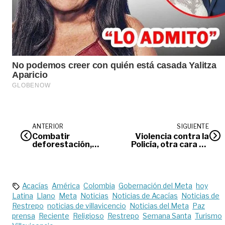
ANTERIOR
SIGUIENTE
Combatir
Violencia contra la
deforestación,
Policía, otra cara de
principal
la moneda
compromiso de los
gobernadores en el
foro suroriente
Acacías
América
Colombia
Gobernación del Meta
hoy
Latina
Llano
Meta
Noticias
Noticias de Acacías
Noticias de
Restrepo
noticias de villavicencio
Noticias del Meta
Paz
prensa
Reciente
Religioso
Restrepo
Semana Santa
Turismo