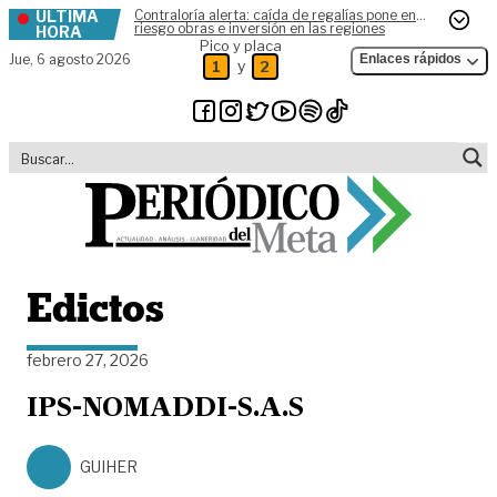
ÚLTIMA
Contraloría alerta: caída de regalías pone en
Skip to content
riesgo obras e inversión en las regiones
HORA
Pico y placa
Jue,
6 agosto 2026
Enlaces rápidos
y
1
2
Edictos
febrero 27, 2026
IPS-NOMADDI-S.A.S
GUIHER