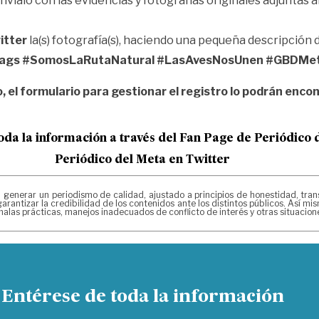
envíalo con las evidencias y fotografías originales adjuntas 
itter
la(s) fotografía(s), haciendo una pequeña descripción 
ags #SomosLaRutaNatural #LasAvesNosUnen #GBDMe
yo, el formulario para gestionar el registro lo podrán e
oda la información a través del Fan Page de
Periódico 
Periódico del Meta en Twitter
erar un periodismo de calidad, ajustado a principios de honestidad, transpa
arantizar la credibilidad de los contenidos ante los distintos públicos. Así 
alas prácticas, manejos inadecuados de conflicto de interés y otras situacio
Entérese de toda la información