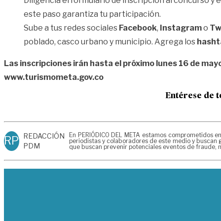
Diligencia el formulario de inscripción al concurso y 
este paso garantiza tu participación.
Sube a tus redes sociales
Facebook
,
Instagram
o
Tw
poblado, casco urbano y municipio. Agrega los
hasht
Las inscripciones irán hasta el próximo lunes 16 de ma
www.turismometa.gov.co
Entérese de t
En PERIÓDICO DEL META estamos comprometidos en gen
REDACCIÓN
RP
periodistas y colaboradores de este medio y buscan g
PDM
que buscan prevenir potenciales eventos de fraude, m