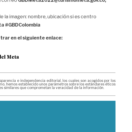
al correo
GBDMeta2022@turismometa.gov.co,
de la imagen: nombre, ubicación si es centro
ta #GBDColombia
ncontrar en el siguiente enlace:
del Meta
rencia e independencia editorial, los cuales son acogidos por los
mismo, hemos establecido unos parámetros sobre los estándares éticos
nes similares que comprometan la veracidad de la información.