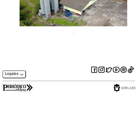
Legales
GORILABS