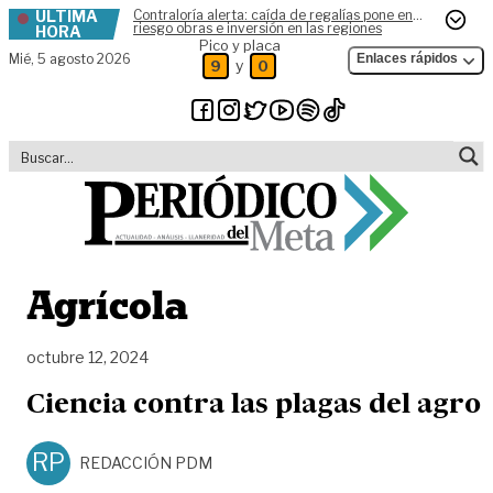
ÚLTIMA
Contraloría alerta: caída de regalías pone en
Skip to content
riesgo obras e inversión en las regiones
HORA
Pico y placa
Mié,
5 agosto 2026
Enlaces rápidos
y
9
0
Agrícola
octubre 12, 2024
Ciencia contra las plagas del agro
RP
REDACCIÓN PDM