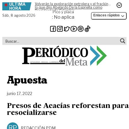
ÚLTIMA
Volverán la exploración petrolera y el fracking,
Skip to content
lo que dijo Abelardo De la Espriella como
HORA
Presidente de Colombia
Pico y placa
Sáb,
8 agosto 2026
Enlaces rápidos
: No aplica
Apuesta
junio 17, 2022
Presos de Acacías reforestan para
resocializarse
RP
REDACCIÓN PDM