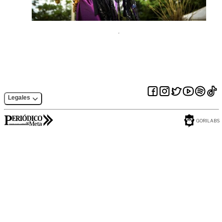
Legales
GORILABS