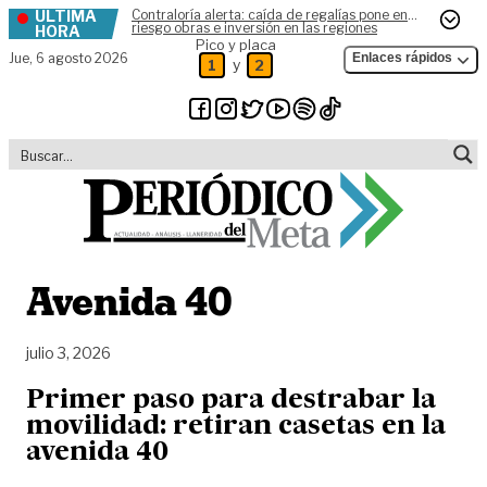
ÚLTIMA
Contraloría alerta: caída de regalías pone en
Skip to content
riesgo obras e inversión en las regiones
HORA
Pico y placa
Jue,
6 agosto 2026
Enlaces rápidos
y
1
2
Avenida 40
julio 3, 2026
Primer paso para destrabar la
movilidad: retiran casetas en la
avenida 40