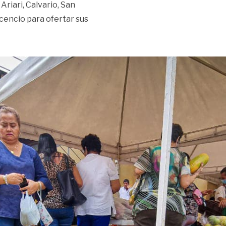
riari, Calvario, San
icencio para ofertar sus
 campesino a Villavicencio»