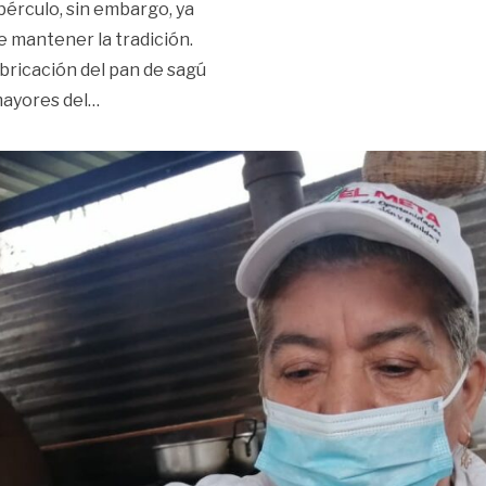
bérculo, sin embargo, ya
e mantener la tradición.
abricación del pan de sagú
«El ocaso del sagú en la montaña»
mayores del
…