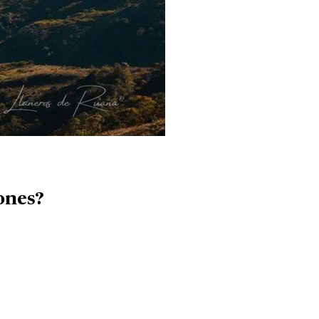
ones?