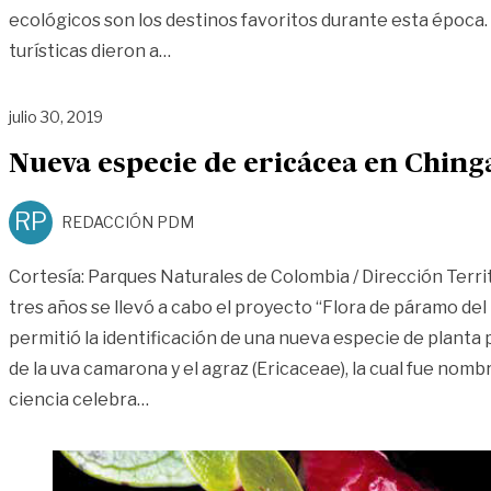
ecológicos son los destinos favoritos durante esta época. 
«¿Cómo evitar accidentes en ríos y mo
turísticas dieron a
…
julio 30, 2019
Nueva especie de ericácea en Ching
RP
REDACCIÓN PDM
Cortesía: Parques Naturales de Colombia / Dirección Terri
tres años se llevó a cabo el proyecto “Flora de páramo de
permitió la identificación de una nueva especie de planta 
de la uva camarona y el agraz (Ericaceae), la cual fue nomb
«Nueva especie de ericácea en Chingaza
ciencia celebra
…