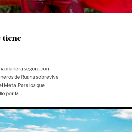
 tiene
 una manera segura con
laneros de Ruana sobrevive
del Meta Para los que
«¿Turismo de ruana en el Meta?, se le tiene»
lo por la
…