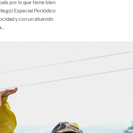
país por lo que tiene bien
llego/ Especial Periódico
locidad y con un atuendo
«‘Colombianita’, correcaminos por la patria»
a
…