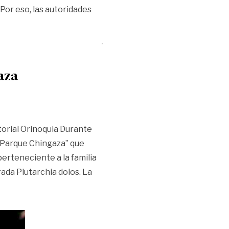
Por eso, las autoridades
ntañas del Meta durante las vacaciones?»
aza
torial Orinoquia Durante
l Parque Chingaza” que
perteneciente a la familia
rada Plutarchia dolos. La
»