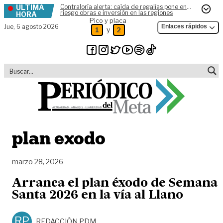
ÚLTIMA
Contraloría alerta: caída de regalías pone en
Skip to content
riesgo obras e inversión en las regiones
HORA
Pico y placa
Jue,
6 agosto 2026
Enlaces rápidos
y
1
2
plan exodo
marzo 28, 2026
Arranca el plan éxodo de Semana
Santa 2026 en la vía al Llano
RP
REDACCIÓN PDM