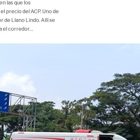
en las que los
el precio del ACP. Uno de
 de Llano Lindo. Allí se
«Vías afectadas en Villavicencio por bloqueo
a el corredor
…