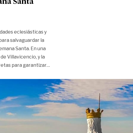
ana Santa
idades eclesiásticas y
para salvaguardar la
 Semana Santa. En una
 Villavicencio, y la
«Autoridades se preparan para Sema
retas para garantizar
…