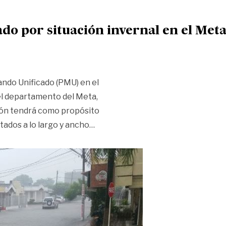
do por situación invernal en el Met
ando Unificado (PMU) en el
e el departamento del Meta,
ión tendrá como propósito
«Realizarán Puesto de Mando Unifi
tados a lo largo y ancho
…