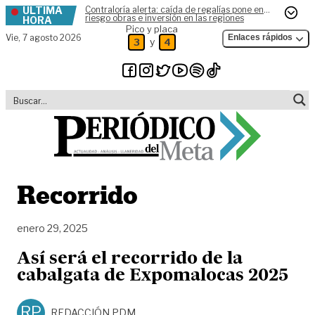
ÚLTIMA
Contraloría alerta: caída de regalías pone en
Skip to content
riesgo obras e inversión en las regiones
HORA
Pico y placa
Vie,
7 agosto 2026
Enlaces rápidos
y
3
4
Recorrido
enero 29, 2025
Así será el recorrido de la
cabalgata de Expomalocas 2025
RP
REDACCIÓN PDM