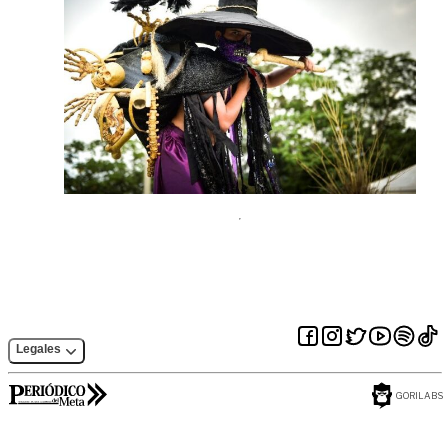
Legales
GORILABS