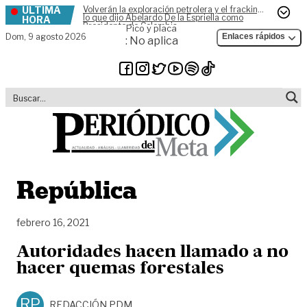
ÚLTIMA
Volverán la exploración petrolera y el fracking,
Skip to content
lo que dijo Abelardo De la Espriella como
HORA
Presidente de Colombia
Pico y placa
Dom,
9 agosto 2026
Enlaces rápidos
: No aplica
República
febrero 16, 2021
Autoridades hacen llamado a no
hacer quemas forestales
RP
REDACCIÓN PDM