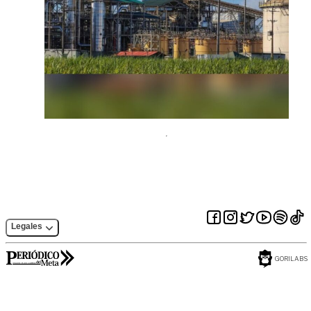
Legales
GORILABS