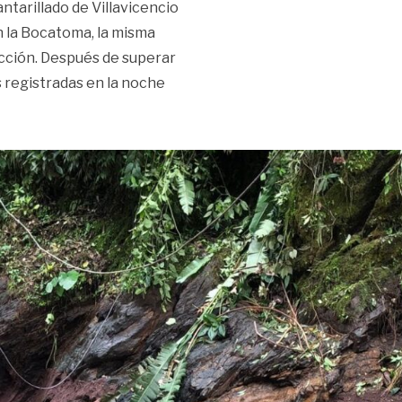
ntarillado de Villavicencio
n la Bocatoma, la misma
cción. Después de superar
s registradas en la noche
 Bocatoma»