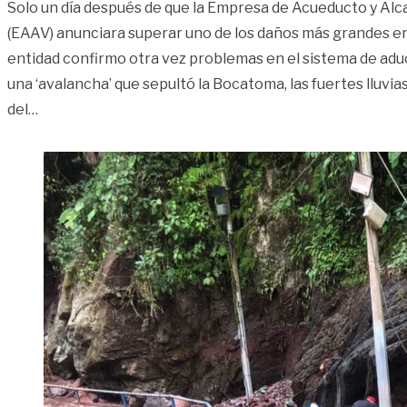
Solo un día después de que la Empresa de Acueducto y Alca
(EAAV) anunciara superar uno de los daños más grandes e
entidad confirmo otra vez problemas en el sistema de adu
una ‘avalancha’ que sepultó la Bocatoma, las fuertes lluvia
«Sigue escasez de agua tras nueva emergencia en la
del
…