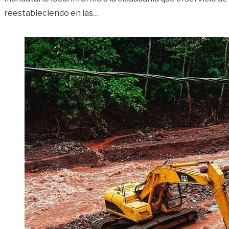
«A partir de hoy el servicio de ag
reestableciendo en las
…