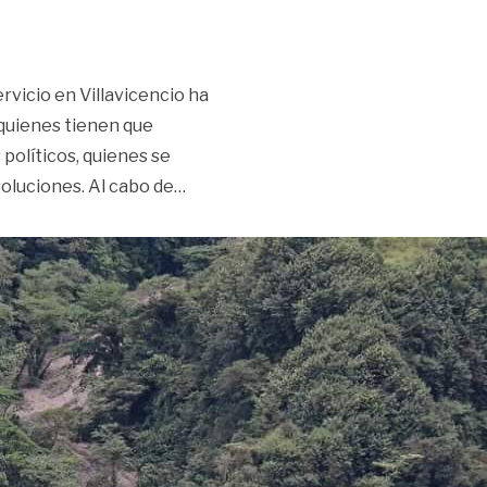
rvicio en Villavicencio ha
 quienes tienen que
 políticos, quienes se
«“Relocos, papi” I Editorial»
soluciones. Al cabo de
…