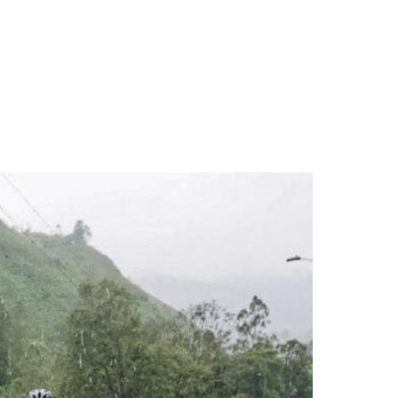
tica ‘El Alcaraván Llanero’»