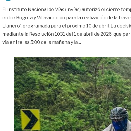
El Instituto Nacional de Vías (Invías) autorizó el cierre tem
entre Bogotá y Villavicencio para la realización de la traves
Llanero’, programada para el próximo 10 de abril. La decisi
mediante la Resolución 1031 del 1 de abril de 2026, que perm
«Este será el horario de
vía entre las 5:00 de la mañana y la
…