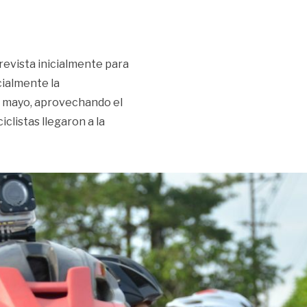
prevista inicialmente para
icialmente la
e mayo, aprovechando el
clistas llegaron a la
ía Bogotá-Villavicencio: ciclistas rodarán el 2 de mayo»