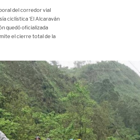
poral del corredor vial
ía ciclística ‘El Alcaraván
ón quedó oficializada
ite el cierre total de la
l cierre en la vía Bogotá‑Villavicencio por la travesía ciclís