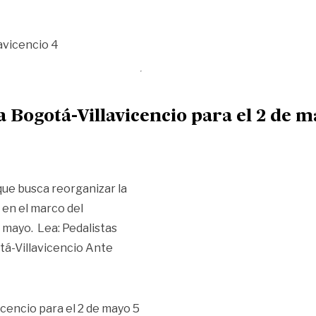
o para la Travesía Bogotá- Villavicencio»
 Bogotá-Villavicencio para el 2 de m
que busca reorganizar la
 en el marco del
e mayo. Lea: Pedalistas
otá-Villavicencio Ante
de busca reprogramar travesía Bogotá-Villavicencio para e