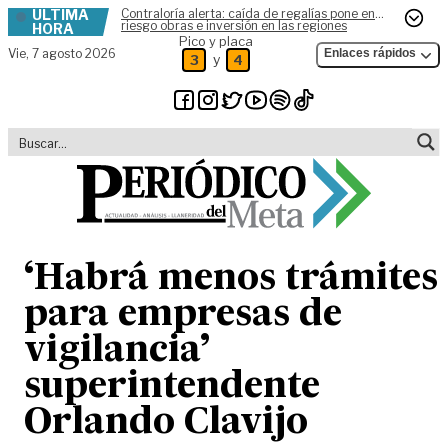
ÚLTIMA
Contraloría alerta: caída de regalías pone en
Skip to content
riesgo obras e inversión en las regiones
HORA
Pico y placa
Vie,
7 agosto 2026
Enlaces rápidos
y
3
4
‘Habrá menos trámites
para empresas de
vigilancia’
superintendente
Orlando Clavijo