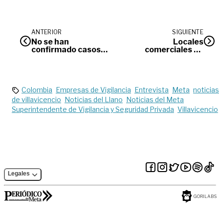
ANTERIOR
SIGUIENTE
No se han
Locales
confirmado casos
comerciales de
de coronavirus en
alimentos y bebidas
Villavicencio
en Villavicencio
deben inscribirse en
el registro sanitario
Colombia
Empresas de Vigilancia
Entrevista
Meta
noticias
de villavicencio
Noticias del Llano
Noticias del Meta
Superintendente de Vigilancia y Seguridad Privada
Villavicencio
Legales
GORILABS