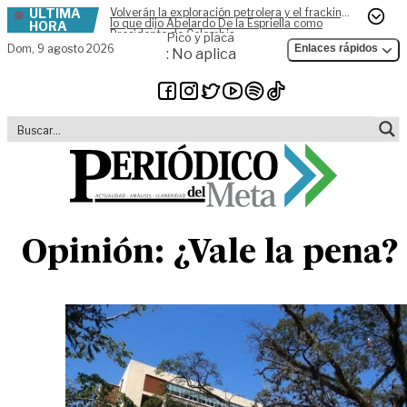
ÚLTIMA
Volverán la exploración petrolera y el fracking,
Skip to content
lo que dijo Abelardo De la Espriella como
HORA
Presidente de Colombia
Pico y placa
Dom,
9 agosto 2026
Enlaces rápidos
: No aplica
Opinión: ¿Vale la pena?