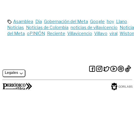
desde la
Villavicencio
reactivación
Asamblea
Día
Gobernación del Meta
Google
hoy
Llano
Noticias
Noticias de Colombia
noticias de villavicencio
Notici
del Meta
oPINIÓN
Reciente
Villavicencio
Villavo
viral
Wisto
Legales
GORILABS