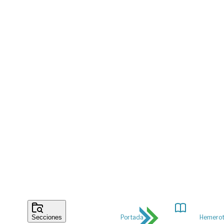
Portada
Hemero
Secciones